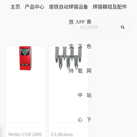
主页
产品中心
烙铁自动焊锡设备
焊锡模组及配件
放
APP
黄
支
下
色
持
载
网
中
站
心
下
Weller USP 200S
ULiRobots