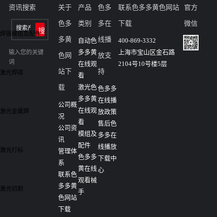
资讯搜索
关于
产品
色多
联系色多多黄色网站
官方
色多
类别
多在
下载
微信
焊锡模组及配件
多黄
线播
自动色
400-869-3332
多多黄
上海市宝山区金石路
输入您的关键
色网
放支
词
在线观
2104号10号楼5层
站下
持
激光焊接
看
激光色
载
色多多
多多黄
在线播
公司概
在线观
激光金属焊
放政策
况
看
售后色
公司资
模组及
多多在
讯
配件
线播放
激光打标
管理体
色多多
下载中
系
黄在线
心
联系色
观看械
多多黄
激光切割
手
色网站
下载