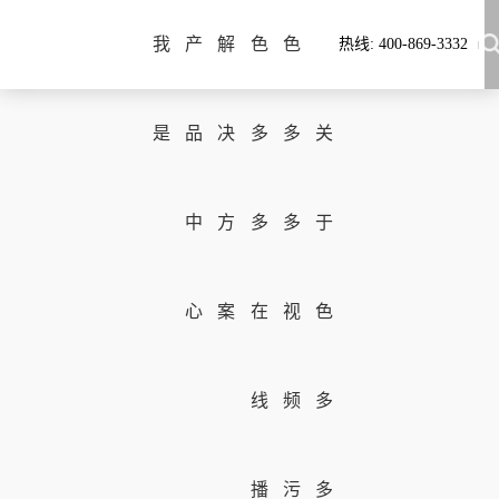
我
产
解
色
色
热线: 400-869-3332
是
品
决
多
多
关
中
方
多
多
于
心
案
在
视
色
线
频
多
播
污
多