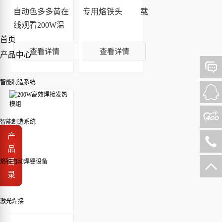
自动色多多黄在
专用烙铁头
载
线观看200W温
控模组
首页
查看详情
查看详情
产品中心
智能制造系统
智能制造系统
产
品
目
烙铁自动焊锡设备
录
激光焊接